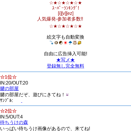
☆★☆★☆★☆★
ｽｰﾊﾟｰﾗﾝｷﾝｸﾞ!
[i][v][ez]
人気爆発-参加者多数!!
☆★☆★☆★☆★
絵文字も自動変換
自由に広告挿入可能!
★写メ★
登録無し完全無料
☆1位☆
IN:20/OUT:20
腱の部屋
腱の部屋だぞ、遊びにきてね！
ｻﾝﾌﾟﾙ:
☆2位☆
IN:5/OUT:4
待ちうけの森
いっぱい待ちうけ画像があるので、来てね!