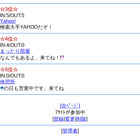
☆3位☆
IN:5/OUT:5
Yahoo!
検索大手YAHOOだぞ！
☆4位☆
IN:4/OUT:0
まったり部屋
なんでもあるよ、来てね！
☆5位☆
IN:0/OUT:0
休憩所
の日も営業中です。来てね
[次ﾍﾟｰｼﾞ]
7ｻｲﾄが参加中
[
登録
|
変更
|
削除
]
[
管理者
]